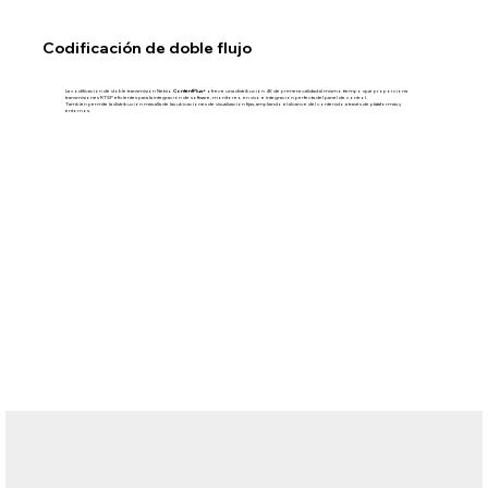
Codificación de doble flujo
La codificación de doble transmisión Netvio
ContentPlus+
ofrece una distribución 4K de primera calidad al mismo tiempo que proporciona
transmisiones RTSP eficientes para la integración de software, monitoreo en vivo e integración perfecta del panel de control.
También permite la distribución más allá de las ubicaciones de visualización fijas, ampliando el alcance del contenido a través de plataformas y
entornos.