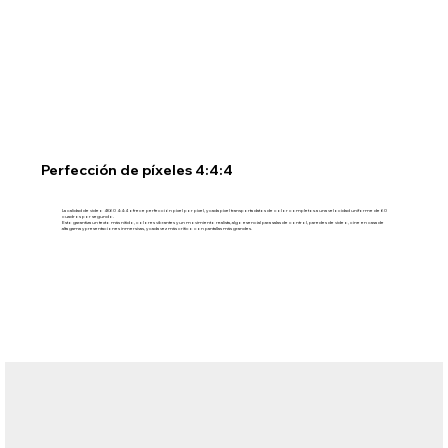
Perfección de píxeles 4:4:4
La calidad de video 4K60 4:4:4 ofrece perfección píxel por píxel, y cada píxel transporta datos de color completos a una velocidad uniforme de 60
cuadros por segundo.
Esto garantiza un texto más nítido, colores vibrantes y un movimiento realista, algo esencial para salas de control, paredes de video, cine en casa de
alta gama y presentaciones inmersivas, y cada vez más crítico con pantallas más grandes.