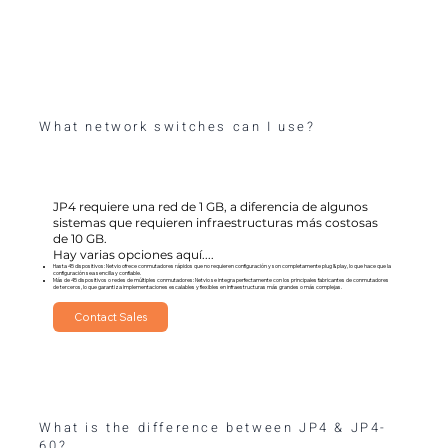
What network switches can I use?
JP4 requiere una red de 1 GB, a diferencia de algunos
sistemas que requieren infraestructuras más costosas
de 10 GB.
Hay varias opciones aquí....
Hasta 45 dispositivos: Netvio ofrece conmutadores rápidos que no requieren configuración y son completamente plug & play, lo que hace que la
configuración sea sencilla y confiable.
Más de 45 dispositivos o redes de múltiples conmutadores: Netvio se integra perfectamente con los principales fabricantes de conmutadores
de terceros, lo que garantiza implementaciones escalables y flexibles en infraestructuras más grandes o más complejas.
Contact Sales
What is the difference between JP4 & JP4-
60?