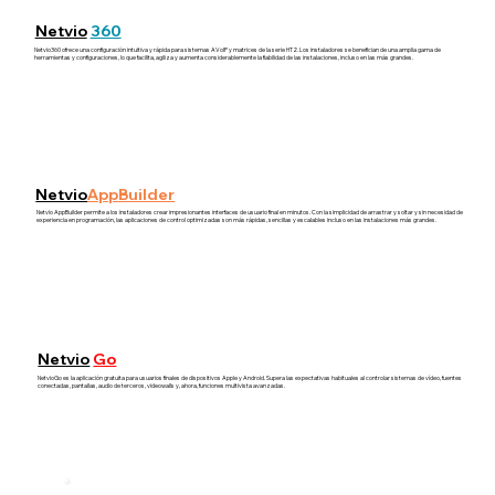
Netvio
360
Netvio360 ofrece una configuración intuitiva y rápida para sistemas AVoIP y matrices de la serie HT2. Los instaladores se benefician de una amplia gama de
herramientas y configuraciones, lo que facilita, agiliza y aumenta considerablemente la fiabilidad de las instalaciones, incluso en las más grandes.
Netvio
AppBuilder
Netvio AppBuilder permite a los instaladores crear impresionantes interfaces de usuario final en minutos. Con la simplicidad de arrastrar y soltar y sin necesidad de
experiencia en programación, las aplicaciones de control optimizadas son más rápidas, sencillas y escalables incluso en las instalaciones más grandes.
Netvio
Go
NetvioGo es la aplicación gratuita para usuarios finales de dispositivos Apple y Android. Supera las expectativas habituales al controlar sistemas de vídeo, fuentes
conectadas, pantallas, audio de terceros, videowalls y, ahora, funciones multivista avanzadas.