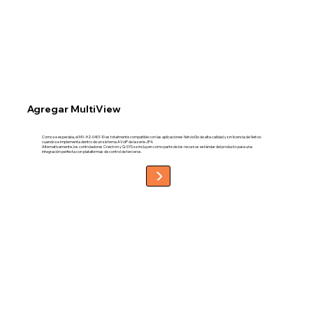
Agregar MultiView
Como se esperaba, el MV-H2-0401-10 es totalmente compatible con las aplicaciones NetvioGo de alta calidad y sin licencia de Netvio
cuando se implementa dentro de un sistema AVoIP de la serie JP4.
Alternativamente, los controladores Crestron y Q-SYS se incluyen como parte de los recursos estándar del producto para una
integración perfecta con plataformas de control de terceros.