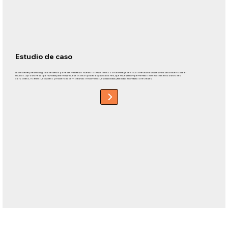
Estudio de caso
La creciente presencia global de Netvio pone de manifiesto nuestro compromiso con la entrega de soluciones audiovisuales innovadoras en todo el
mundo. Aproveche la oportunidad para revisar nuestros casos prácticos y aplicaciones, que muestran implementaciones exitosas en los sectores
corporativo, hotelero, educativo y residencial, demostrando rendimiento, escalabilidad y fiabilidad en instalaciones reales.