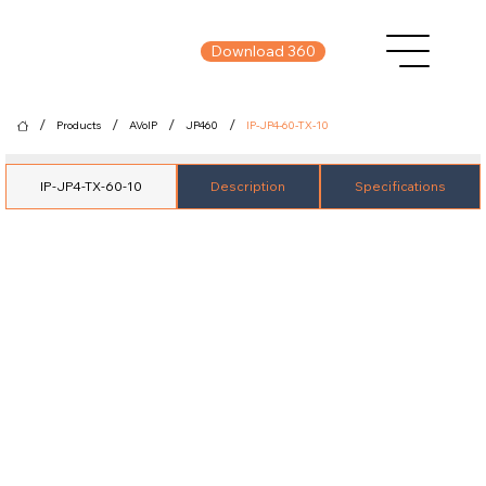
Download 360
/
/
/
/
Products
AVoIP
JP460
IP-JP4-60-TX-10
IP-JP4-TX-60-10
Description
Specifications