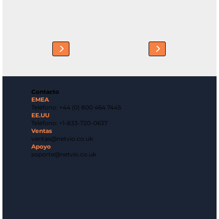
Contacto
EMEA
Teléfono: +44 (0) 800 464 7445
EE.UU
Teléfono: +1-833-720-0637
Ventas
ventas@netvio.co.uk
Apoyo
soporte@netvio.co.uk