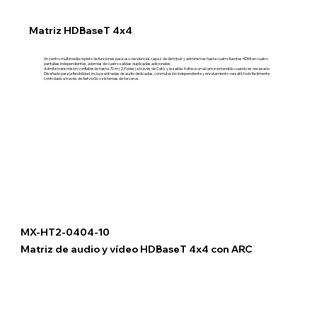
Matriz HDBaseT 4x4
Un centro multimedia repleto de funciones para uso residencial, capaz de distribuir y administrar hasta cuatro fuentes HDMI en cuatro
pantallas independientes, además de cuatro salidas duplicadas adicionales.
Admite transmisión confiable de hasta 70 m (231 pies) a través de Cat6, y la salida 4 ofrece un alcance extendido cuando es necesario.
Diseñado para la flexibilidad, incluye entradas de audio dedicadas, conmutación independiente y enrutamiento versátil, todo fácilmente
controlado a través de NetvioGo o sistemas de terceros.
MX-HT2-0404-10
Matriz de audio y vídeo HDBaseT 4x4 con ARC