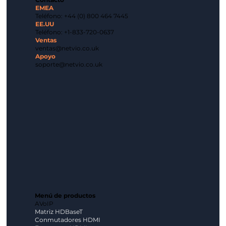
EMEA
Teléfono: +44 (0) 800 464 7445
EE.UU
Teléfono: +1-833-720-0637
Ventas
ventas@netvio.co.uk
Apoyo
soporte@netvio.co.uk
Menú de productos
AVoIP
Matriz HDBaseT
Conmutadores HDMI